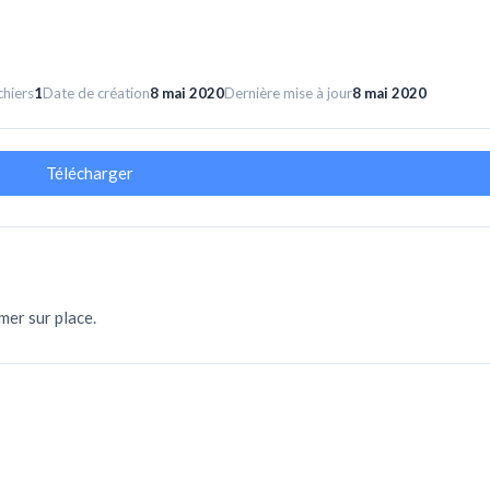
chiers
1
Date de création
8 mai 2020
Dernière mise à jour
8 mai 2020
Télécharger
mer sur place.